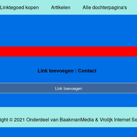
Linktegoed kopen
Artikelen
Alle dochterpagina's
Link toevoegen
Contact
Link toevoegen
ight © 2021 Onderdeel van
BaakmanMedia
&
Vrolijk Internet S